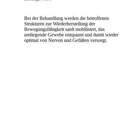
Bei der Behandlung werden die betroffenen
Strukturen zur Wiederherstellung der
Bewegungsfähigkeit sanft mobilisiert, das
umliegende Gewebe entspannt und damit wieder
optimal von Nerven und Gefäßen versorgt.
Als Ärztin verbinde ich hier meine
langjährige
schulmedizinische Erfahrung
mit der osteopathischen
Vorgehensweise und werde Sie bei Beschwerden, die
osteopathisch nicht zu behandeln sind oder anderen
Auffälligkeiten an meine schulmedizinischen Kollegen
verweisen.