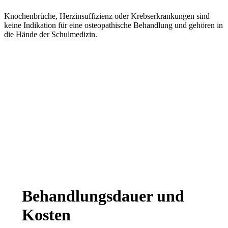
Knochenbrüche, Herzinsuffizienz oder Krebserkrankungen sind
keine Indikation für eine osteopathische Behandlung und gehören in
die Hände der Schulmedizin.
Aus rechtlichen Gründen weise ich ausdrücklich darauf hin,
dass es für die osteopathische Behandlung
kein Heilversprechen
und keine Garantie für einen Behandlungserfolg gibt.
Behandlungsdauer und
Kosten